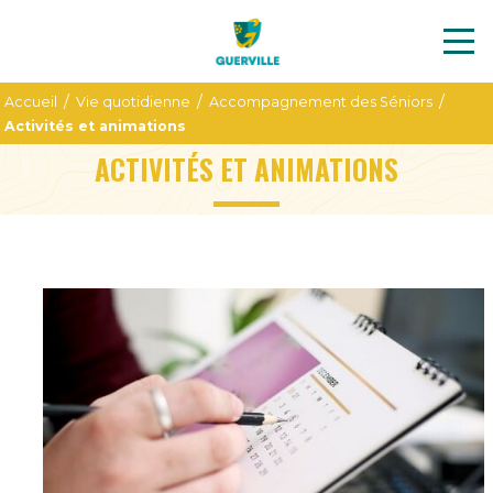
/
/
/
Accueil
Vie quotidienne
Accompagnement des Séniors
Activités et animations
ACTIVITÉS ET ANIMATIONS