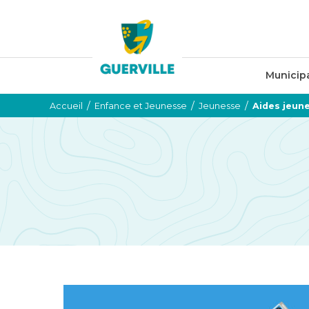
Municipa
/
/
/
Accueil
Enfance et Jeunesse
Jeunesse
Aides jeun