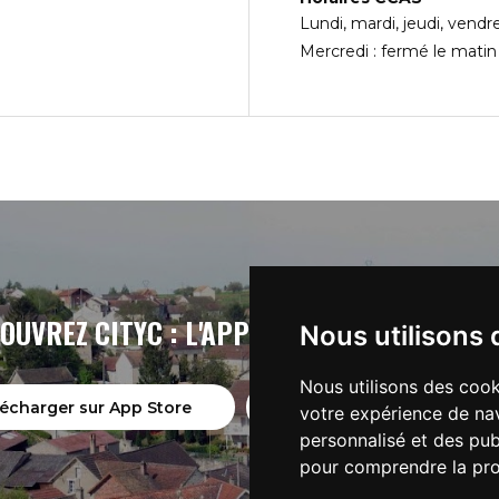
Lundi, mardi, jeudi, vendr
Mercredi : fermé le mati
OUVREZ CITYC : L'APPLICATION DE VOTRE V
Nous utilisons 
Nous utilisons des cook
lécharger sur App Store
Télécharger sur Goog
votre expérience de nav
personnalisé et des publ
pour comprendre la pro