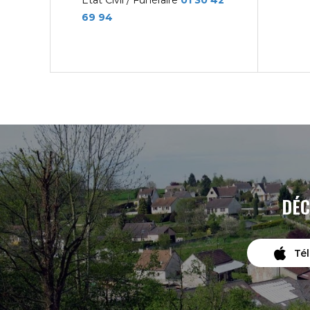
État Civil / Funéraire
01 30 42
69 94
DÉC
Té