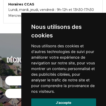
Horaires CCAS
Lundi, mardi, jeudi, vendredi : 9h-12h et 13h30-17h30
Mercredi : fermé le matin et 13h30-17h30
Nous utilisons des
cookies
Nous utilisons des cookies et
d'autres technologies de suivi pour
améliorer votre expérience de
DÉCOUVREZ CITYC : L'APPLICATION DE
navigation sur notre site, pour vous
VOTRE VILLE
montrer un contenu personnalisé et
des publicités ciblées, pour
analyser le trafic de notre site et
Télécharger sur App Store
pour comprendre la provenance de
nos visiteurs.
Télécharger sur Google Play
J'accepte