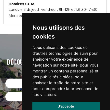
Horaires CCAS
Lundi, mardi, jeudi, vendredi : 9h-12h et 13h30-17h30
Mercredi : fermé le matin et 13h30-17h30
Nous utilisons des
cookies
Nous utilisons des cookies et
d'autres technologies de suivi pour
améliorer votre expérience de
DÉCOUVREZ CITYC : L'APPLICATION DE
navigation sur notre site, pour vous
VOTRE VILLE
montrer un contenu personnalisé et
des publicités ciblées, pour
analyser le trafic de notre site et
Télécharger sur App Store
pour comprendre la provenance de
nos visiteurs.
Télécharger sur Google Play
J'accepte