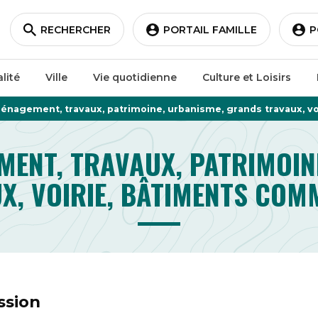
RECHERCHER
PORTAIL FAMILLE
P
lité
Ville
Vie quotidienne
Culture et Loisirs
nagement, travaux, patrimoine, urbanisme, grands travaux, v
ENT, TRAVAUX, PATRIMOIN
X, VOIRIE, BÂTIMENTS CO
ssion