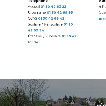
Téléphone
Adr
Accueil
01 30 42 63 22
4 Pl
Urbanisme
01 30 42 69
95
Guer
CCAS
01 30 42 69 42
mair
Scolaire / Périscolaire
01 30
42 69 94
État Civil / Funéraire
01 30 42
69 94